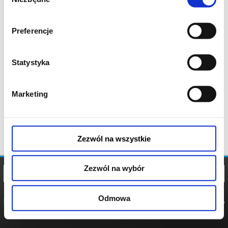
zgody
Preferencje
Statystyka
Marketing
Zezwól na wszystkie
Zezwól na wybór
Odmowa
REGULAMIN
POLITYKA
POLITYKA
COOKIES
PRYWATNOŚCI