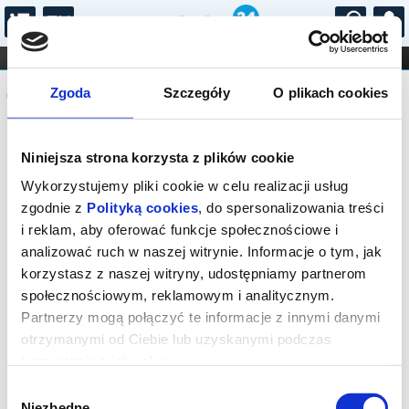
...
KONCERTY
KINO
TEATR
KABARET I
Komunikat
FILHARMONIA
OPERA I BALET
Zgoda
Szczegóły
O plikach cookies
STAND-UP
DLA DZIECI
ONLINE
KARNETY
Brak dostępnych miejsc – wszystkie
Niniejsza strona korzysta z plików cookie
bilety na to wydarzenie zostały
wyprzedane.
Wykorzystujemy pliki cookie w celu realizacji usług
zgodnie z
Polityką cookies
, do spersonalizowania treści
i reklam, aby oferować funkcje społecznościowe i
analizować ruch w naszej witrynie. Informacje o tym, jak
korzystasz z naszej witryny, udostępniamy partnerom
społecznościowym, reklamowym i analitycznym.
Partnerzy mogą połączyć te informacje z innymi danymi
otrzymanymi od Ciebie lub uzyskanymi podczas
korzystania z ich usług.
Wybór
Niezbędne