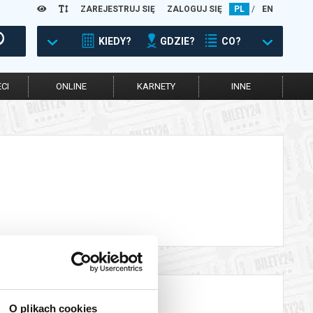
ZAREJESTRUJ SIĘ
ZALOGUJ SIĘ
PL
/
EN
KIEDY?
GDZIE?
CO?
CI
ONLINE
KARNETY
INNE
O plikach cookies