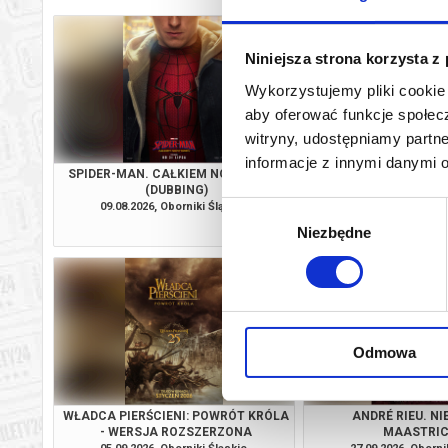
Niniejsza strona korzysta z
Wykorzystujemy pliki cookie 
aby oferować funkcje społecz
witryny, udostępniamy part
informacje z innymi danymi 
SPIDER-MAN. CAŁKIEM NOWY DZIEŃ
GORZKIE ŚW
(DUBBING)
09.08.2026, Oborniki Śląskie
17.08.2026, Oborni
Wybór
kup bilet
Niezbędne
zgody
Odmowa
WŁADCA PIERŚCIENI: POWRÓT KRÓLA
ANDRÉ RIEU. NI
- WERSJA ROZSZERZONA
MAASTRIC