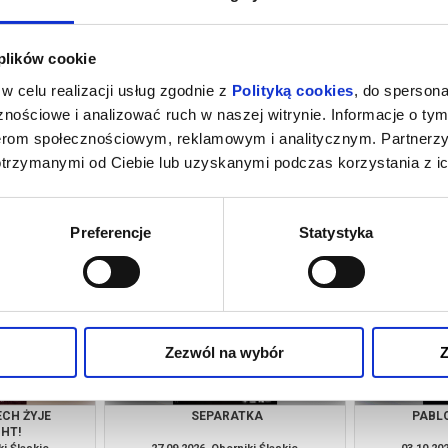
 plików cookie
w celu realizacji usług zgodnie z
Polityką cookies
, do spersona
nościowe i analizować ruch w naszej witrynie. Informacje o tym
nerom społecznościowym, reklamowym i analitycznym. Partnerz
otrzymanymi od Ciebie lub uzyskanymi podczas korzystania z ic
IĘTA
WŁADCA PIERŚCIENI: DRUŻYNA
WŁADCA PIER
PIERŚCIENIA - WERSJA
WERSJ
ROZSZERZONA
ki Śląskie
22.08.2026, Oborniki Śląskie
29.08.20
kup bilet
kup bilet
Preferencje
Statystyka
Zezwól na wybór
Z
ECH ŻYJE
SEPARATKA
PABLO
HT!