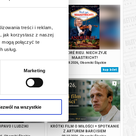
lizowania treści i reklam,
, jak korzystasz z naszej
y mogą połączyć te
h usług.
ŚCIENI: DWIE WIEŻE -
ANDRÉ RIEU. NIECH ŻYJE
A ROZSZERZONA
MAASTRICHT!
26, Oborniki Śląskie
30.08.2026, Oborniki Śląskie
kup bilet
kup bilet
Marketing
ezwól na wszystkie
PAVO I LUDZIKI
KRÓTKI FILM O MIŁOŚCI + SPOTKANIE
Z ARTUREM BARCISIEM