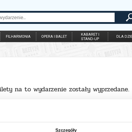
KABARET I
FILHARMONIA
OPERA I BALET
DLA DZIE
STAND-UP
ilety na to wydarzenie zostały wyprzedane.
Szczegóły