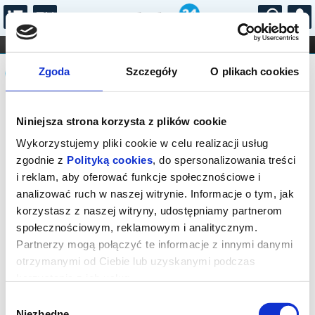
...
KONCERTY
KINO
TEATR
KABARET I
Komunikat
FILHARMONIA
OPERA I BALET
Zgoda
Szczegóły
O plikach cookies
STAND-UP
DLA DZIECI
ONLINE
KARNETY
Brak dostępnych miejsc – wszystkie
Niniejsza strona korzysta z plików cookie
bilety na to wydarzenie zostały
wyprzedane.
Wykorzystujemy pliki cookie w celu realizacji usług
zgodnie z
Polityką cookies
, do spersonalizowania treści
i reklam, aby oferować funkcje społecznościowe i
analizować ruch w naszej witrynie. Informacje o tym, jak
korzystasz z naszej witryny, udostępniamy partnerom
społecznościowym, reklamowym i analitycznym.
Partnerzy mogą połączyć te informacje z innymi danymi
otrzymanymi od Ciebie lub uzyskanymi podczas
korzystania z ich usług.
Wybór
Niezbędne