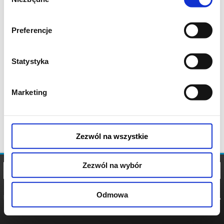
zgody
Preferencje
Statystyka
Marketing
Zezwól na wszystkie
Zezwól na wybór
Odmowa
REGULAMIN
POLITYKA
POLITYKA
COOKIES
PRYWATNOŚCI