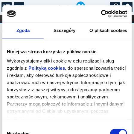
...
KONCERTY
KINO
TEATR
KABARET I
Komunikat
FILHARMONIA
OPERA I BALET
Zgoda
Szczegóły
O plikach cookies
STAND-UP
DLA DZIECI
ONLINE
KARNETY
Brak dostępnych miejsc – wszystkie
Niniejsza strona korzysta z plików cookie
bilety na to wydarzenie zostały
wyprzedane.
Wykorzystujemy pliki cookie w celu realizacji usług
zgodnie z
Polityką cookies
, do spersonalizowania treści
i reklam, aby oferować funkcje społecznościowe i
analizować ruch w naszej witrynie. Informacje o tym, jak
korzystasz z naszej witryny, udostępniamy partnerom
społecznościowym, reklamowym i analitycznym.
Partnerzy mogą połączyć te informacje z innymi danymi
otrzymanymi od Ciebie lub uzyskanymi podczas
korzystania z ich usług.
Wybór
Niezbędne