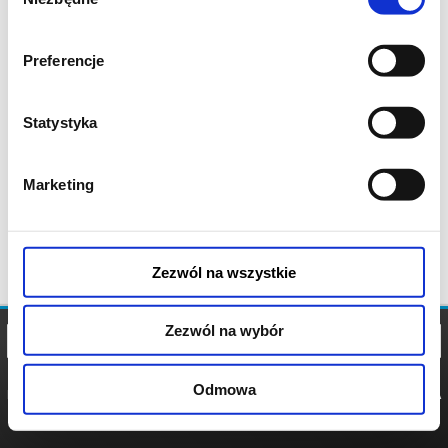
zgody
Preferencje
Statystyka
Marketing
Zezwól na wszystkie
Zezwól na wybór
Odmowa
REGULAMIN
POLITYKA
POLITYKA
COOKIES
PRYWATNOŚCI