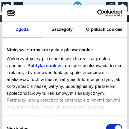
...
KONCERTY
KINO
TEATR
KABARET I
Komunikat
FILHARMONIA
OPERA I BALET
Zgoda
Szczegóły
O plikach cookies
STAND-UP
DLA DZIECI
ONLINE
KARNETY
Brak dostępnych miejsc – wszystkie
Niniejsza strona korzysta z plików cookie
bilety na to wydarzenie zostały
wyprzedane.
Wykorzystujemy pliki cookie w celu realizacji usług
zgodnie z
Polityką cookies
, do spersonalizowania treści
i reklam, aby oferować funkcje społecznościowe i
analizować ruch w naszej witrynie. Informacje o tym, jak
korzystasz z naszej witryny, udostępniamy partnerom
społecznościowym, reklamowym i analitycznym.
Partnerzy mogą połączyć te informacje z innymi danymi
otrzymanymi od Ciebie lub uzyskanymi podczas
korzystania z ich usług.
Wybór
Niezbędne