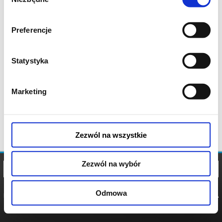
zgody
Preferencje
Statystyka
Marketing
Zezwól na wszystkie
Zezwól na wybór
Odmowa
REGULAMIN
POLITYKA
POLITYKA
COOKIES
PRYWATNOŚCI