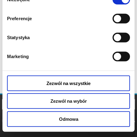
zgody
Preferencje
Statystyka
Marketing
Zezwól na wszystkie
Zezwól na wybór
Odmowa
REGULAMIN
POLITYKA
POLITYKA
COOKIES
PRYWATNOŚCI