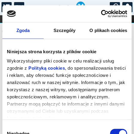
...
KONCERTY
KINO
TEATR
KABARET I
Komunikat
FILHARMONIA
OPERA I BALET
Zgoda
Szczegóły
O plikach cookies
STAND-UP
DLA DZIECI
ONLINE
KARNETY
Brak dostępnych miejsc – wszystkie
Niniejsza strona korzysta z plików cookie
bilety na to wydarzenie zostały
wyprzedane.
Wykorzystujemy pliki cookie w celu realizacji usług
zgodnie z
Polityką cookies
, do spersonalizowania treści
i reklam, aby oferować funkcje społecznościowe i
analizować ruch w naszej witrynie. Informacje o tym, jak
korzystasz z naszej witryny, udostępniamy partnerom
społecznościowym, reklamowym i analitycznym.
Partnerzy mogą połączyć te informacje z innymi danymi
otrzymanymi od Ciebie lub uzyskanymi podczas
korzystania z ich usług.
Wybór
Niezbędne