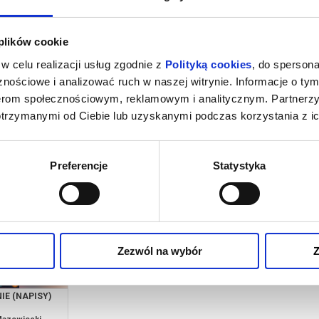
 plików cookie
w celu realizacji usług zgodnie z
Polityką cookies
, do spersona
nościowe i analizować ruch w naszej witrynie. Informacje o tym
nerom społecznościowym, reklamowym i analitycznym. Partnerz
otrzymanymi od Ciebie lub uzyskanymi podczas korzystania z ic
Ń (NAPISY)
GHOST IN THE SHELL (NAPISY)
MARTWE Z
Mazowiecki
09.08.2026, Maków Mazowiecki
09.08.202
kup bilet
kup bilet
Preferencje
Statystyka
Zezwól na wybór
Z
E (NAPISY)