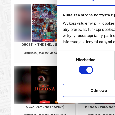
Niniejsza strona korzysta z
Wykorzystujemy pliki cookie 
aby oferować funkcje społecz
witryny, udostępniamy part
informacje z innymi danymi 
GHOST IN THE SHELL (NAPISY)
MARTWE ZŁO: OGIE
08.08.2026, Maków Mazowiecki
08.08.2026, Maków 
Wybór
kup bilet
Niezbędne
zgody
Odmowa
OCZY DEMONA (NAPISY)
KRWAWE POLOWANI