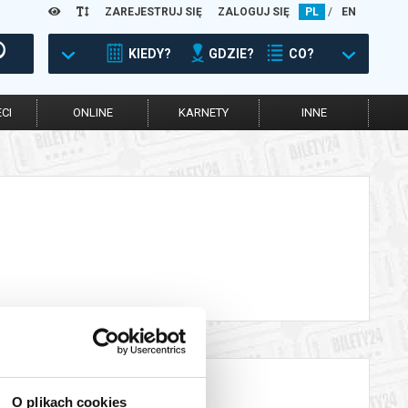
ZAREJESTRUJ SIĘ
ZALOGUJ SIĘ
PL
/
EN
KIEDY?
GDZIE?
CO?
CI
ONLINE
KARNETY
INNE
O plikach cookies