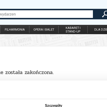
KABARET I
FILHARMONIA
OPERA I BALET
DLA DZIE
STAND-UP
ie została zakończona.
Szczegóły