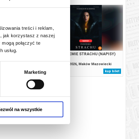
lizowania treści i reklam,
, jak korzystasz z naszej
y mogą połączyć te
h usług.
ŁO: OGIEŃ (NAPISY)
PODZIEMIE STRACHU (NAPISY)
6, Maków Mazowiecki
10.08.2026, Maków Mazowiecki
kup bilet
kup bilet
Marketing
ezwól na wszystkie