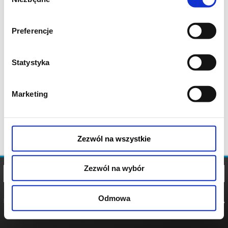
zgody
Preferencje
Statystyka
Marketing
Zezwól na wszystkie
Zezwól na wybór
Odmowa
REGULAMIN
POLITYKA
POLITYKA
COOKIES
PRYWATNOŚCI