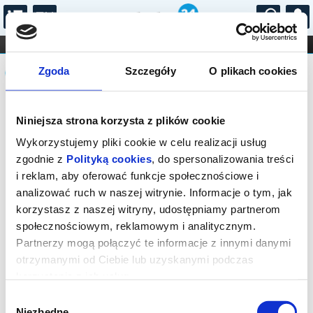
...
KONCERTY
KINO
TEATR
KABARET I
Komunikat
FILHARMONIA
OPERA I BALET
Zgoda
Szczegóły
O plikach cookies
STAND-UP
DLA DZIECI
ONLINE
KARNETY
Sprzedaż biletów on-line na wydarzenie
Niniejsza strona korzysta z plików cookie
została zakończona.
Wykorzystujemy pliki cookie w celu realizacji usług
zgodnie z
Polityką cookies
, do spersonalizowania treści
i reklam, aby oferować funkcje społecznościowe i
analizować ruch w naszej witrynie. Informacje o tym, jak
korzystasz z naszej witryny, udostępniamy partnerom
społecznościowym, reklamowym i analitycznym.
Partnerzy mogą połączyć te informacje z innymi danymi
otrzymanymi od Ciebie lub uzyskanymi podczas
korzystania z ich usług.
Wybór
Niezbędne