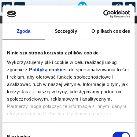
...
KONCERTY
KINO
TEATR
KABARET I
Komunikat
FILHARMONIA
OPERA I BALET
Zgoda
Szczegóły
O plikach cookies
STAND-UP
DLA DZIECI
ONLINE
KARNETY
Sprzedaż biletów on-line na wydarzenie
Niniejsza strona korzysta z plików cookie
została zakończona.
Wykorzystujemy pliki cookie w celu realizacji usług
zgodnie z
Polityką cookies
, do spersonalizowania treści
i reklam, aby oferować funkcje społecznościowe i
analizować ruch w naszej witrynie. Informacje o tym, jak
korzystasz z naszej witryny, udostępniamy partnerom
społecznościowym, reklamowym i analitycznym.
Partnerzy mogą połączyć te informacje z innymi danymi
otrzymanymi od Ciebie lub uzyskanymi podczas
korzystania z ich usług.
Wybór
Niezbędne