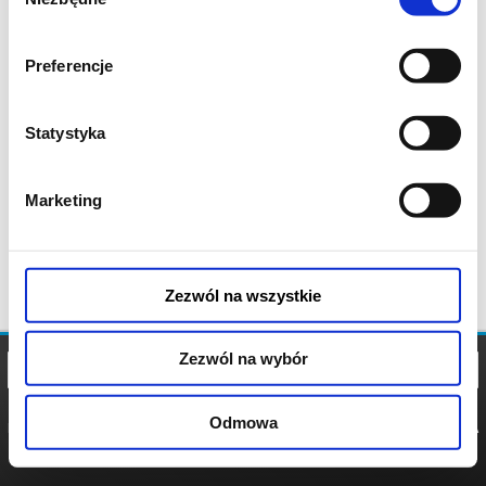
zgody
Preferencje
Statystyka
Marketing
Zezwól na wszystkie
Zezwól na wybór
Odmowa
REGULAMIN
POLITYKA
POLITYKA
COOKIES
PRYWATNOŚCI