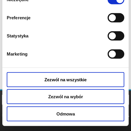
zgody
Preferencje
Statystyka
Marketing
Zezwól na wszystkie
Zezwól na wybór
Odmowa
REGULAMIN
POLITYKA
POLITYKA
COOKIES
PRYWATNOŚCI