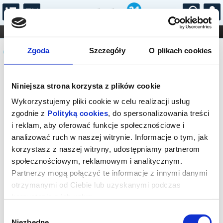
...
KONCERTY
KINO
TEATR
KABARET I
Komunikat
FILHARMONIA
OPERA I BALET
Zgoda
Szczegóły
O plikach cookies
STAND-UP
DLA DZIECI
ONLINE
KARNETY
Sprzedaż biletów on-line na wydarzenie
Niniejsza strona korzysta z plików cookie
została zakończona.
Wykorzystujemy pliki cookie w celu realizacji usług
zgodnie z
Polityką cookies
, do spersonalizowania treści
i reklam, aby oferować funkcje społecznościowe i
analizować ruch w naszej witrynie. Informacje o tym, jak
korzystasz z naszej witryny, udostępniamy partnerom
społecznościowym, reklamowym i analitycznym.
Partnerzy mogą połączyć te informacje z innymi danymi
otrzymanymi od Ciebie lub uzyskanymi podczas
korzystania z ich usług.
Wybór
Niezbędne