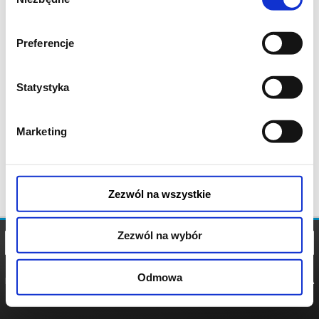
zgody
Preferencje
Statystyka
Marketing
Zezwól na wszystkie
Zezwól na wybór
Odmowa
REGULAMIN
POLITYKA
POLITYKA
COOKIES
PRYWATNOŚCI