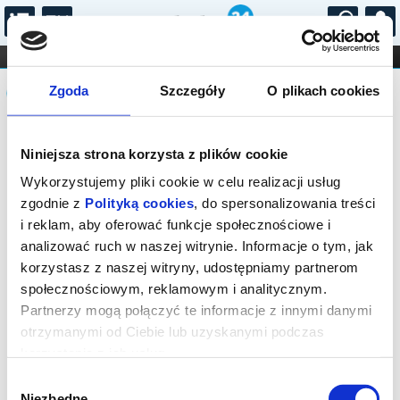
...
KONCERTY
KINO
TEATR
KABARET I
Komunikat
FILHARMONIA
OPERA I BALET
Zgoda
Szczegóły
O plikach cookies
STAND-UP
DLA DZIECI
ONLINE
KARNETY
Sprzedaż biletów on-line na wydarzenie
Niniejsza strona korzysta z plików cookie
została zakończona.
Wykorzystujemy pliki cookie w celu realizacji usług
zgodnie z
Polityką cookies
, do spersonalizowania treści
i reklam, aby oferować funkcje społecznościowe i
analizować ruch w naszej witrynie. Informacje o tym, jak
korzystasz z naszej witryny, udostępniamy partnerom
społecznościowym, reklamowym i analitycznym.
Partnerzy mogą połączyć te informacje z innymi danymi
otrzymanymi od Ciebie lub uzyskanymi podczas
korzystania z ich usług.
Wybór
Niezbędne