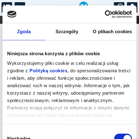
...
KONCERTY
KINO
TEATR
KABARET I
Komunikat
FILHARMONIA
OPERA I BALET
Zgoda
Szczegóły
O plikach cookies
STAND-UP
DLA DZIECI
ONLINE
KARNETY
Sprzedaż biletów on-line na wydarzenie
Niniejsza strona korzysta z plików cookie
została zakończona.
Wykorzystujemy pliki cookie w celu realizacji usług
zgodnie z
Polityką cookies
, do spersonalizowania treści
i reklam, aby oferować funkcje społecznościowe i
analizować ruch w naszej witrynie. Informacje o tym, jak
korzystasz z naszej witryny, udostępniamy partnerom
społecznościowym, reklamowym i analitycznym.
Partnerzy mogą połączyć te informacje z innymi danymi
otrzymanymi od Ciebie lub uzyskanymi podczas
korzystania z ich usług.
Wybór
Niezbędne