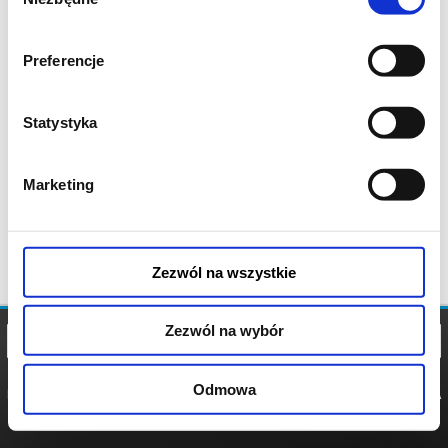
zgody
Preferencje
Statystyka
Marketing
Zezwól na wszystkie
Zezwól na wybór
Odmowa
REGULAMIN
POLITYKA
POLITYKA
COOKIES
PRYWATNOŚCI