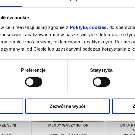
 plików cookie
w celu realizacji usług zgodnie z
Polityką cookies
, do spersona
nościowe i analizować ruch w naszej witrynie. Informacje o tym
nerom społecznościowym, reklamowym i analitycznym. Partnerz
otrzymanymi od Ciebie lub uzyskanymi podczas korzystania z ic
IE MÓWIMY
KANDYDACI ŚMIERCI
PEJZAŻ
nia Góra
07.08.2026, Jelenia Góra
07.08.
kup bilet
kup bilet
Preferencje
Statystyka
Zezwól na wybór
Z
ZE SEPII
MŁODY WASZYNGTON
DO UTR