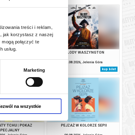
lizowania treści i reklam,
, jak korzystasz z naszej
y mogą połączyć te
h usług.
 W KOLORZE SEPII
MŁODY WASZYNGTON
2026, Jelenia Góra
07.08.2026, Jelenia Góra
kup bilet
kup bilet
Marketing
ezwól na wszystkie
ATY TCHU | POKAZ
PEJZAŻ W KOLORZE SEPII
SPECJALNY