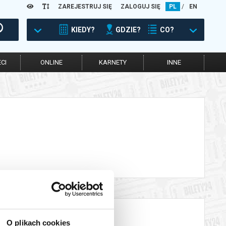
ZAREJESTRUJ SIĘ
ZALOGUJ SIĘ
PL
/
EN
KIEDY?
GDZIE?
CO?
CI
ONLINE
KARNETY
INNE
O plikach cookies