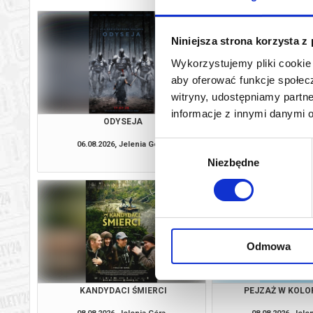
Niniejsza strona korzysta z
Wykorzystujemy pliki cookie 
aby oferować funkcje społecz
witryny, udostępniamy part
informacje z innymi danymi 
ODYSEJA
O CZYM SOBIE N
06.08.2026, Jelenia Góra
06.08.2026, Jele
Wybór
kup bilet
Niezbędne
zgody
Odmowa
KANDYDACI ŚMIERCI
PEJZAŻ W KOLOR