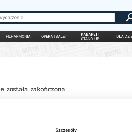
KABARET I
FILHARMONIA
OPERA I BALET
DLA DZIE
STAND-UP
ie została zakończona.
Szczegóły