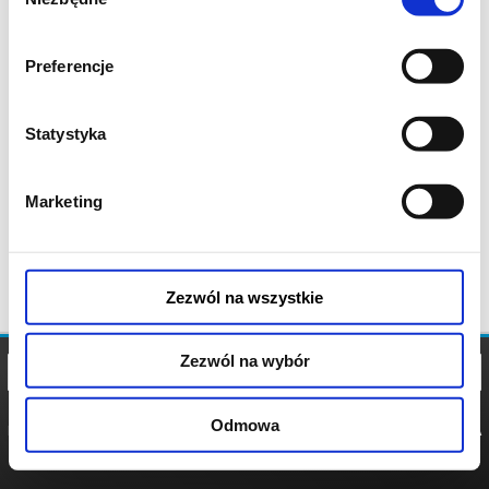
zgody
Preferencje
Statystyka
Marketing
Zezwól na wszystkie
Zezwól na wybór
Odmowa
REGULAMIN
POLITYKA
POLITYKA
COOKIES
PRYWATNOŚCI