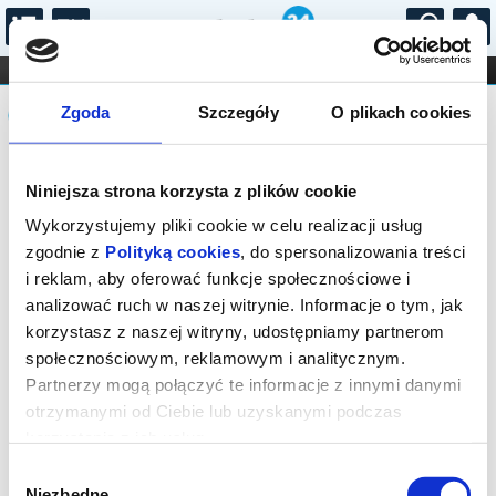
...
KONCERTY
KINO
TEATR
KABARET I
Komunikat
FILHARMONIA
OPERA I BALET
Zgoda
Szczegóły
O plikach cookies
STAND-UP
DLA DZIECI
ONLINE
KARNETY
Sprzedaż biletów on-line na wydarzenie
Niniejsza strona korzysta z plików cookie
została zakończona.
Wykorzystujemy pliki cookie w celu realizacji usług
zgodnie z
Polityką cookies
, do spersonalizowania treści
i reklam, aby oferować funkcje społecznościowe i
analizować ruch w naszej witrynie. Informacje o tym, jak
korzystasz z naszej witryny, udostępniamy partnerom
społecznościowym, reklamowym i analitycznym.
Partnerzy mogą połączyć te informacje z innymi danymi
otrzymanymi od Ciebie lub uzyskanymi podczas
korzystania z ich usług.
Wybór
Niezbędne