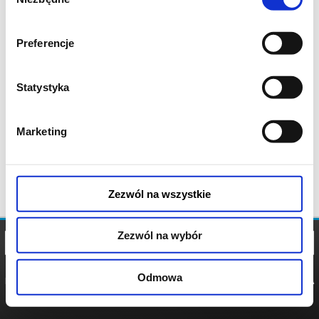
zgody
Preferencje
Statystyka
Marketing
Zezwól na wszystkie
Zezwól na wybór
Odmowa
REGULAMIN
POLITYKA
POLITYKA
COOKIES
PRYWATNOŚCI