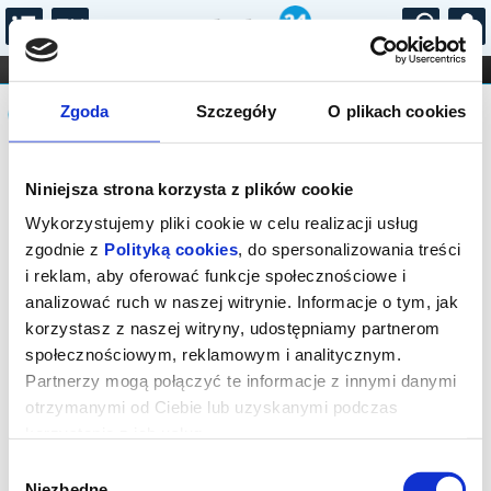
...
KONCERTY
KINO
TEATR
KABARET I
Komunikat
FILHARMONIA
OPERA I BALET
Zgoda
Szczegóły
O plikach cookies
STAND-UP
DLA DZIECI
ONLINE
KARNETY
Sprzedaż biletów on-line na wydarzenie
Niniejsza strona korzysta z plików cookie
została zakończona.
Wykorzystujemy pliki cookie w celu realizacji usług
zgodnie z
Polityką cookies
, do spersonalizowania treści
i reklam, aby oferować funkcje społecznościowe i
analizować ruch w naszej witrynie. Informacje o tym, jak
korzystasz z naszej witryny, udostępniamy partnerom
społecznościowym, reklamowym i analitycznym.
Partnerzy mogą połączyć te informacje z innymi danymi
otrzymanymi od Ciebie lub uzyskanymi podczas
korzystania z ich usług.
Wybór
Niezbędne