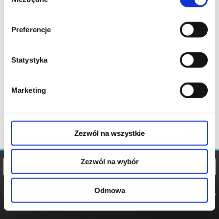
zgody
Preferencje
Statystyka
Marketing
Zezwól na wszystkie
Zezwól na wybór
Odmowa
REGULAMIN
POLITYKA
POLITYKA
COOKIES
PRYWATNOŚCI