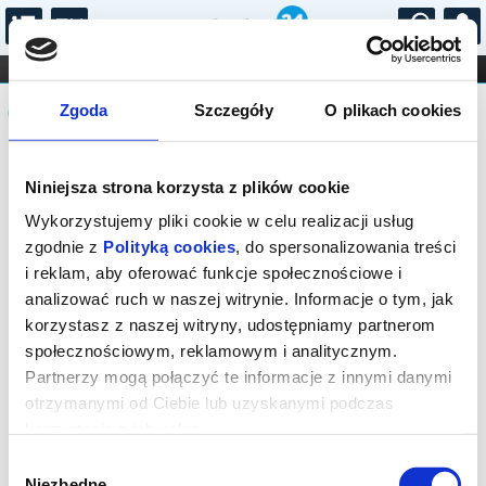
...
KONCERTY
KINO
TEATR
KABARET I
Komunikat
FILHARMONIA
OPERA I BALET
Zgoda
Szczegóły
O plikach cookies
STAND-UP
DLA DZIECI
ONLINE
KARNETY
Sprzedaż biletów on-line na wydarzenie
Niniejsza strona korzysta z plików cookie
została zakończona.
Wykorzystujemy pliki cookie w celu realizacji usług
zgodnie z
Polityką cookies
, do spersonalizowania treści
i reklam, aby oferować funkcje społecznościowe i
analizować ruch w naszej witrynie. Informacje o tym, jak
korzystasz z naszej witryny, udostępniamy partnerom
społecznościowym, reklamowym i analitycznym.
Partnerzy mogą połączyć te informacje z innymi danymi
otrzymanymi od Ciebie lub uzyskanymi podczas
korzystania z ich usług.
Wybór
Niezbędne