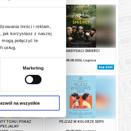
lizowania treści i reklam,
, jak korzystasz z naszej
y mogą połączyć te
h usług.
RANKI | NIESAMOWITE
KANDYDACI ŚMIERCI
ARPETEK 2. SKARPETKI
GÓRĄ!
8.2026, Legnica
08.08.2026, Legnica
info
kup bilet
Marketing
ezwól na wszystkie
ATY TCHU | POKAZ
PEJZAŻ W KOLORZE SEPII
SPECJALNY