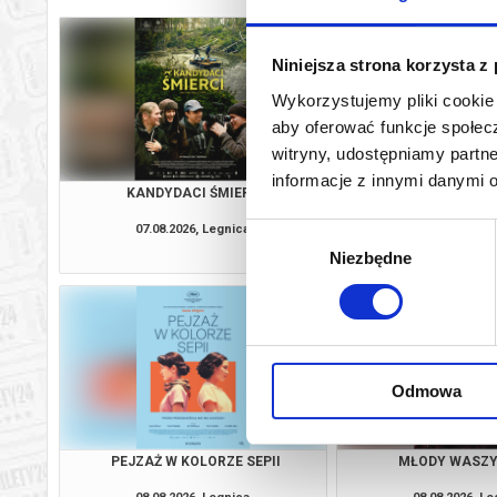
Niniejsza strona korzysta z
Wykorzystujemy pliki cookie 
aby oferować funkcje społecz
witryny, udostępniamy part
informacje z innymi danymi 
KANDYDACI ŚMIERCI
PEJZAŻ W KOLOR
07.08.2026, Legnica
07.08.2026, Le
Wybór
kup bilet
Niezbędne
zgody
Odmowa
PEJZAŻ W KOLORZE SEPII
MŁODY WASZ