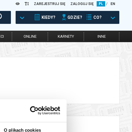
ZAREJESTRUJ SIĘ
ZALOGUJ SIĘ
PL
/
EN
KIEDY?
GDZIE?
CO?
CI
ONLINE
KARNETY
INNE
O plikach cookies