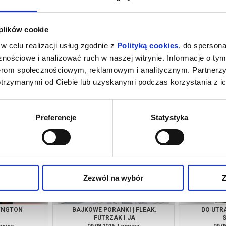
 plików cookie
w celu realizacji usług zgodnie z
Polityką cookies
, do spersona
nościowe i analizować ruch w naszej witrynie. Informacje o tym
nerom społecznościowym, reklamowym i analitycznym. Partnerz
otrzymanymi od Ciebie lub uzyskanymi podczas korzystania z ic
ZE SEPII
MŁODY WASZYNGTON
BAJKOWE PO
PRZYGODY SK
gnica
07.08.2026, Legnica
08.0
kup bilet
kup bilet
Preferencje
Statystyka
Zezwól na wybór
Z
YNGTON
BAJKOWE PORANKI | FLEAK.
DO UTR
FUTRZAK I JA