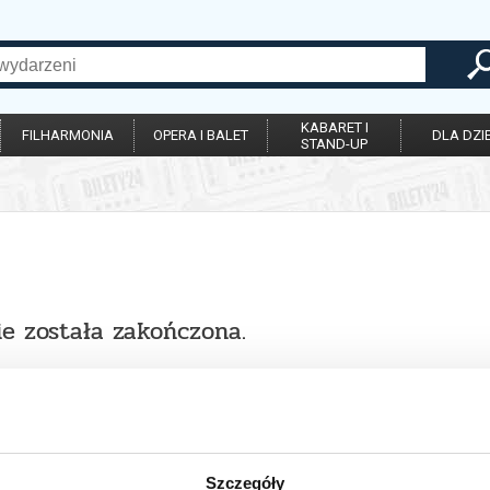
KABARET I
FILHARMONIA
OPERA I BALET
DLA DZIE
STAND-UP
ie została zakończona.
Szczegóły