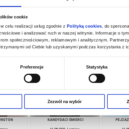
 plików cookie
w celu realizacji usług zgodnie z
Polityką cookies
, do spersona
nościowe i analizować ruch w naszej witrynie. Informacje o tym
nerom społecznościowym, reklamowym i analitycznym. Partnerz
otrzymanymi od Ciebie lub uzyskanymi podczas korzystania z ic
 | POKAZ
PEJZAŻ W KOLORZE SEPII
MŁOD
NY
gnica
09.08.2026, Legnica
09.0
kup bilet
kup bilet
Preferencje
Statystyka
Zezwól na wybór
Z
YNGTON
KANDYDACI ŚMIERCI
PEJZAŻ