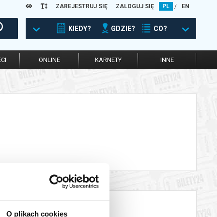
ZAREJESTRUJ SIĘ
ZALOGUJ SIĘ
PL
/
EN
KIEDY?
GDZIE?
CO?
CI
ONLINE
KARNETY
INNE
O plikach cookies