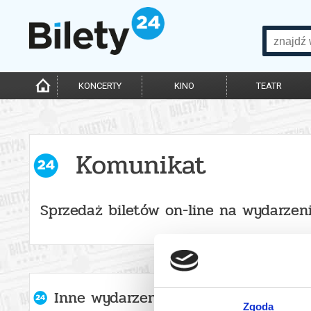
KONCERTY
KINO
TEATR
Komunikat
Sprzedaż biletów on-line na wydarzen
Inne wydarzenia organizatora
Zgoda