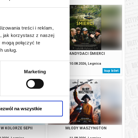
lizowania treści i reklam,
, jak korzystasz z naszej
y mogą połączyć te
h usług.
Y WASZYNGTON
KANDYDACI ŚMIERCI
8.2026, Legnica
10.08.2026, Legnica
kup bilet
kup bilet
Marketing
ezwól na wszystkie
 W KOLORZE SEPII
MŁODY WASZYNGTON