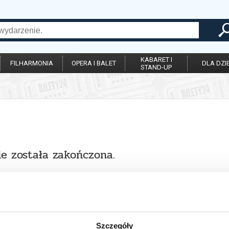
KABARET I
FILHARMONIA
OPERA I BALET
DLA DZIE
STAND-UP
ie została zakończona.
Szczegóły