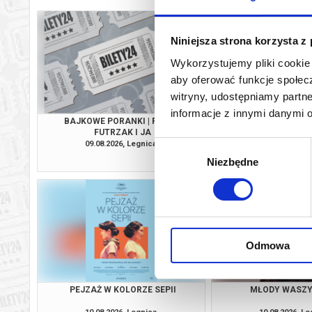
Niniejsza strona korzysta z
Wykorzystujemy pliki cookie 
aby oferować funkcje społecz
witryny, udostępniamy part
informacje z innymi danymi 
BAJKOWE PORANKI | FLEAK.
DO UTRATY TCHU
FUTRZAK I JA
SPECJAL
09.08.2026, Legnica
09.08.2026, Le
Wybór
info
Niezbędne
zgody
Odmowa
PEJZAŻ W KOLORZE SEPII
MŁODY WASZ