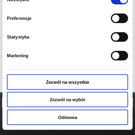
zgody
Preferencje
Statystyka
Marketing
Zezwól na wszystkie
Zezwól na wybór
Odmowa
REGULAMIN
POLITYKA
POLITYKA
COOKIES
PRYWATNOŚCI