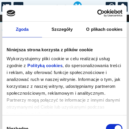
...
KONCERTY
KINO
TEATR
KABARET I
Komunikat
FILHARMONIA
OPERA I BALET
Zgoda
Szczegóły
O plikach cookies
STAND-UP
DLA DZIECI
ONLINE
KARNETY
Sprzedaż biletów on-line na wydarzenie
Niniejsza strona korzysta z plików cookie
została zakończona.
Wykorzystujemy pliki cookie w celu realizacji usług
zgodnie z
Polityką cookies
, do spersonalizowania treści
i reklam, aby oferować funkcje społecznościowe i
analizować ruch w naszej witrynie. Informacje o tym, jak
korzystasz z naszej witryny, udostępniamy partnerom
społecznościowym, reklamowym i analitycznym.
Partnerzy mogą połączyć te informacje z innymi danymi
otrzymanymi od Ciebie lub uzyskanymi podczas
korzystania z ich usług.
Wybór
Niezbędne