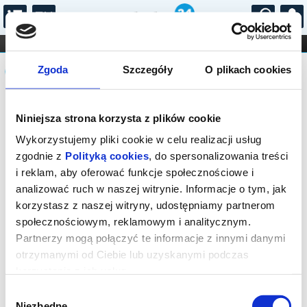
...
KONCERTY
KINO
TEATR
KABARET I
Komunikat
FILHARMONIA
OPERA I BALET
Zgoda
Szczegóły
O plikach cookies
STAND-UP
DLA DZIECI
ONLINE
KARNETY
Sprzedaż biletów on-line na wydarzenie
Niniejsza strona korzysta z plików cookie
została zakończona.
Wykorzystujemy pliki cookie w celu realizacji usług
zgodnie z
Polityką cookies
, do spersonalizowania treści
i reklam, aby oferować funkcje społecznościowe i
analizować ruch w naszej witrynie. Informacje o tym, jak
korzystasz z naszej witryny, udostępniamy partnerom
społecznościowym, reklamowym i analitycznym.
Partnerzy mogą połączyć te informacje z innymi danymi
otrzymanymi od Ciebie lub uzyskanymi podczas
korzystania z ich usług.
Wybór
Niezbędne