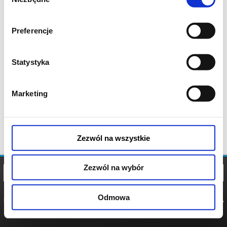
zgody
Preferencje
Statystyka
Marketing
Zezwól na wszystkie
Zezwól na wybór
Odmowa
REGULAMIN
POLITYKA
POLITYKA
COOKIES
PRYWATNOŚCI