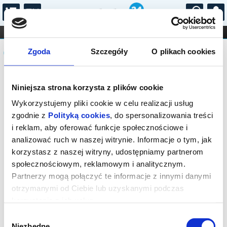
...
KONCERTY
KINO
TEATR
KABARET I
Komunikat
FILHARMONIA
OPERA I BALET
Zgoda
Szczegóły
O plikach cookies
STAND-UP
DLA DZIECI
ONLINE
KARNETY
Sprzedaż biletów on-line na wydarzenie
Niniejsza strona korzysta z plików cookie
została zakończona.
Wykorzystujemy pliki cookie w celu realizacji usług
zgodnie z
Polityką cookies
, do spersonalizowania treści
i reklam, aby oferować funkcje społecznościowe i
analizować ruch w naszej witrynie. Informacje o tym, jak
korzystasz z naszej witryny, udostępniamy partnerom
społecznościowym, reklamowym i analitycznym.
Partnerzy mogą połączyć te informacje z innymi danymi
otrzymanymi od Ciebie lub uzyskanymi podczas
korzystania z ich usług.
Wybór
Niezbędne