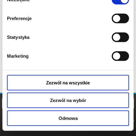
zgody
Preferencje
Statystyka
Marketing
Zezwól na wszystkie
Zezwól na wybór
Odmowa
REGULAMIN
POLITYKA
POLITYKA
COOKIES
PRYWATNOŚCI