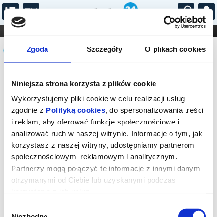
...
KONCERTY
KINO
TEATR
KABARET I
Komunikat
FILHARMONIA
OPERA I BALET
Zgoda
Szczegóły
O plikach cookies
STAND-UP
DLA DZIECI
ONLINE
KARNETY
Sprzedaż biletów on-line na wydarzenie
Niniejsza strona korzysta z plików cookie
została zakończona.
Wykorzystujemy pliki cookie w celu realizacji usług
zgodnie z
Polityką cookies
, do spersonalizowania treści
i reklam, aby oferować funkcje społecznościowe i
analizować ruch w naszej witrynie. Informacje o tym, jak
korzystasz z naszej witryny, udostępniamy partnerom
społecznościowym, reklamowym i analitycznym.
Partnerzy mogą połączyć te informacje z innymi danymi
otrzymanymi od Ciebie lub uzyskanymi podczas
korzystania z ich usług.
Wybór
Niezbędne