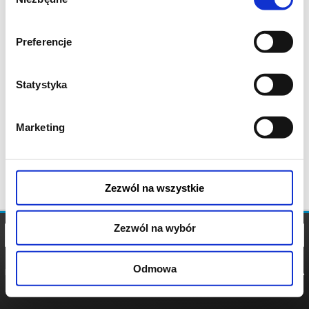
zgody
Preferencje
Statystyka
Marketing
Zezwól na wszystkie
Zezwól na wybór
Odmowa
REGULAMIN
POLITYKA
POLITYKA
COOKIES
PRYWATNOŚCI