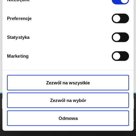
zgody
Preferencje
Statystyka
Marketing
Zezwól na wszystkie
Zezwól na wybór
Odmowa
REGULAMIN
POLITYKA
POLITYKA
COOKIES
PRYWATNOŚCI