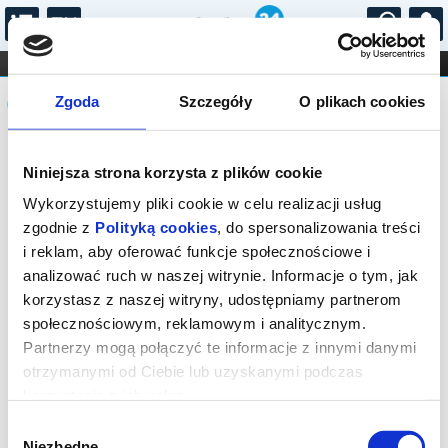
...
KONCERTY
KINO
TEATR
KABARET I
Komunikat
FILHARMONIA
OPERA I BALET
Zgoda
Szczegóły
O plikach cookies
STAND-UP
DLA DZIECI
ONLINE
KARNETY
Sprzedaż biletów on-line na wydarzenie
Niniejsza strona korzysta z plików cookie
została zakończona.
Wykorzystujemy pliki cookie w celu realizacji usług
zgodnie z
Polityką cookies
, do spersonalizowania treści
i reklam, aby oferować funkcje społecznościowe i
analizować ruch w naszej witrynie. Informacje o tym, jak
korzystasz z naszej witryny, udostępniamy partnerom
społecznościowym, reklamowym i analitycznym.
Partnerzy mogą połączyć te informacje z innymi danymi
otrzymanymi od Ciebie lub uzyskanymi podczas
korzystania z ich usług.
Wybór
Niezbędne