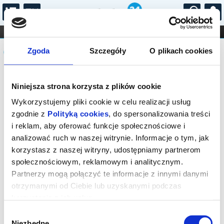
...
KONCERTY
KINO
TEATR
KABARET I
Komunikat
FILHARMONIA
OPERA I BALET
Zgoda
Szczegóły
O plikach cookies
STAND-UP
DLA DZIECI
ONLINE
KARNETY
Sprzedaż biletów on-line na wydarzenie
Niniejsza strona korzysta z plików cookie
została zakończona.
Wykorzystujemy pliki cookie w celu realizacji usług
zgodnie z
Polityką cookies
, do spersonalizowania treści
i reklam, aby oferować funkcje społecznościowe i
analizować ruch w naszej witrynie. Informacje o tym, jak
korzystasz z naszej witryny, udostępniamy partnerom
społecznościowym, reklamowym i analitycznym.
Partnerzy mogą połączyć te informacje z innymi danymi
otrzymanymi od Ciebie lub uzyskanymi podczas
korzystania z ich usług.
Wybór
Niezbędne