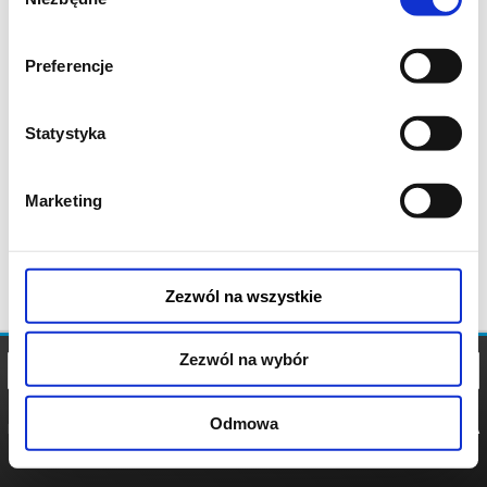
zgody
Preferencje
Statystyka
Marketing
Zezwól na wszystkie
Zezwól na wybór
Odmowa
REGULAMIN
POLITYKA
POLITYKA
COOKIES
PRYWATNOŚCI