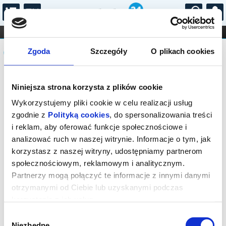
...
KONCERTY
KINO
TEATR
KABARET I
Komunikat
FILHARMONIA
OPERA I BALET
Zgoda
Szczegóły
O plikach cookies
STAND-UP
DLA DZIECI
ONLINE
KARNETY
Sprzedaż biletów on-line na wydarzenie
Niniejsza strona korzysta z plików cookie
została zakończona.
Wykorzystujemy pliki cookie w celu realizacji usług
zgodnie z
Polityką cookies
, do spersonalizowania treści
i reklam, aby oferować funkcje społecznościowe i
analizować ruch w naszej witrynie. Informacje o tym, jak
korzystasz z naszej witryny, udostępniamy partnerom
społecznościowym, reklamowym i analitycznym.
Partnerzy mogą połączyć te informacje z innymi danymi
otrzymanymi od Ciebie lub uzyskanymi podczas
korzystania z ich usług.
Wybór
Niezbędne