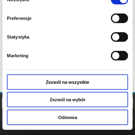
zgody
Preferencje
Statystyka
Marketing
Zezwól na wszystkie
Zezwól na wybór
Odmowa
REGULAMIN
POLITYKA
POLITYKA
COOKIES
PRYWATNOŚCI