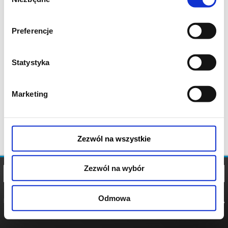
zgody
Preferencje
Statystyka
Marketing
Zezwól na wszystkie
Zezwól na wybór
Odmowa
REGULAMIN
POLITYKA
POLITYKA
COOKIES
PRYWATNOŚCI