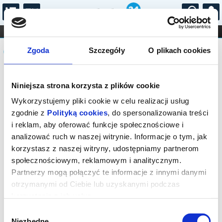
...
KONCERTY
KINO
TEATR
KABARET I
Komunikat
FILHARMONIA
OPERA I BALET
Zgoda
Szczegóły
O plikach cookies
STAND-UP
DLA DZIECI
ONLINE
KARNETY
Sprzedaż biletów on-line na wydarzenie
Niniejsza strona korzysta z plików cookie
została zakończona.
Wykorzystujemy pliki cookie w celu realizacji usług
zgodnie z
Polityką cookies
, do spersonalizowania treści
i reklam, aby oferować funkcje społecznościowe i
analizować ruch w naszej witrynie. Informacje o tym, jak
korzystasz z naszej witryny, udostępniamy partnerom
społecznościowym, reklamowym i analitycznym.
Partnerzy mogą połączyć te informacje z innymi danymi
otrzymanymi od Ciebie lub uzyskanymi podczas
korzystania z ich usług.
Wybór
Niezbędne