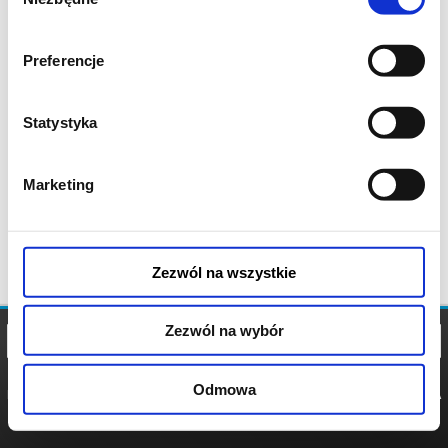
zgody
Preferencje
Statystyka
Marketing
Zezwól na wszystkie
Zezwól na wybór
Odmowa
REGULAMIN
POLITYKA
POLITYKA
COOKIES
PRYWATNOŚCI