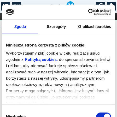
...
KONCERTY
KINO
TEATR
KABARET I
Komunikat
FILHARMONIA
OPERA I BALET
Zgoda
Szczegóły
O plikach cookies
STAND-UP
DLA DZIECI
ONLINE
KARNETY
Sprzedaż biletów on-line na wydarzenie
Niniejsza strona korzysta z plików cookie
została zakończona.
Wykorzystujemy pliki cookie w celu realizacji usług
zgodnie z
Polityką cookies
, do spersonalizowania treści
i reklam, aby oferować funkcje społecznościowe i
analizować ruch w naszej witrynie. Informacje o tym, jak
korzystasz z naszej witryny, udostępniamy partnerom
społecznościowym, reklamowym i analitycznym.
Partnerzy mogą połączyć te informacje z innymi danymi
otrzymanymi od Ciebie lub uzyskanymi podczas
korzystania z ich usług.
Wybór
Niezbędne