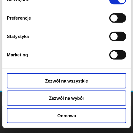
zgody
Preferencje
Statystyka
Marketing
Zezwól na wszystkie
Zezwól na wybór
Odmowa
REGULAMIN
POLITYKA
POLITYKA
COOKIES
PRYWATNOŚCI