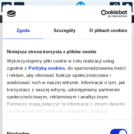
...
KONCERTY
KINO
TEATR
KABARET I
Komunikat
FILHARMONIA
OPERA I BALET
Zgoda
Szczegóły
O plikach cookies
STAND-UP
DLA DZIECI
ONLINE
KARNETY
Sprzedaż biletów on-line na wydarzenie
Niniejsza strona korzysta z plików cookie
została zakończona.
Wykorzystujemy pliki cookie w celu realizacji usług
zgodnie z
Polityką cookies
, do spersonalizowania treści
i reklam, aby oferować funkcje społecznościowe i
analizować ruch w naszej witrynie. Informacje o tym, jak
korzystasz z naszej witryny, udostępniamy partnerom
społecznościowym, reklamowym i analitycznym.
Partnerzy mogą połączyć te informacje z innymi danymi
otrzymanymi od Ciebie lub uzyskanymi podczas
korzystania z ich usług.
Wybór
Niezbędne