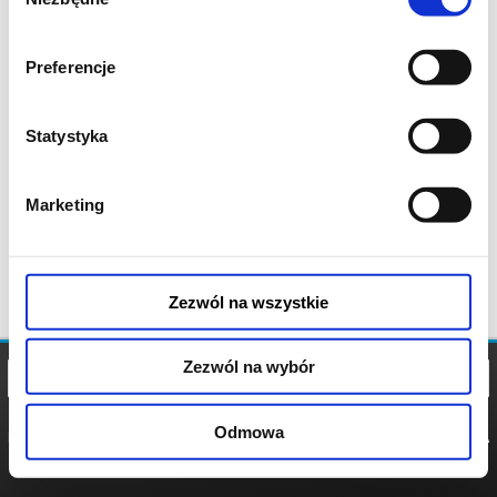
zgody
Preferencje
Statystyka
Marketing
Zezwól na wszystkie
Zezwól na wybór
Odmowa
REGULAMIN
POLITYKA
POLITYKA
COOKIES
PRYWATNOŚCI