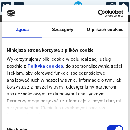
...
KONCERTY
KINO
TEATR
KABARET I
Komunikat
FILHARMONIA
OPERA I BALET
Zgoda
Szczegóły
O plikach cookies
STAND-UP
DLA DZIECI
ONLINE
KARNETY
Sprzedaż biletów on-line na wydarzenie
Niniejsza strona korzysta z plików cookie
została zakończona.
Wykorzystujemy pliki cookie w celu realizacji usług
zgodnie z
Polityką cookies
, do spersonalizowania treści
i reklam, aby oferować funkcje społecznościowe i
analizować ruch w naszej witrynie. Informacje o tym, jak
korzystasz z naszej witryny, udostępniamy partnerom
społecznościowym, reklamowym i analitycznym.
Partnerzy mogą połączyć te informacje z innymi danymi
otrzymanymi od Ciebie lub uzyskanymi podczas
korzystania z ich usług.
Wybór
Niezbędne