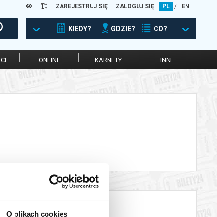
ZAREJESTRUJ SIĘ
ZALOGUJ SIĘ
PL
/
EN
KIEDY?
GDZIE?
CO?
CI
ONLINE
KARNETY
INNE
O plikach cookies