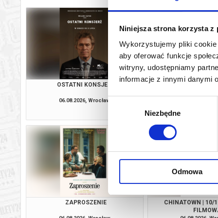
Niniejsza strona korzysta z
Wykorzystujemy pliki cookie 
aby oferować funkcje społecz
witryny, udostępniamy part
informacje z innymi danymi 
OSTATNI KONSJERŻ
O CZYM SOBIE N
06.08.2026, Wrocław
06.08.2026, W
Wybór
kup bilet
Niezbędne
zgody
Odmowa
ZAPROSZENIE
CHINATOWN | 10/
FILMOW