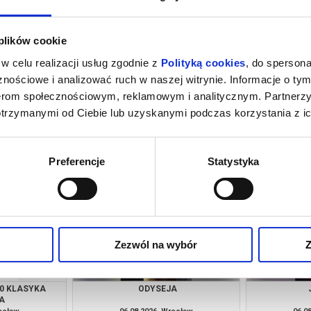
 plików cookie
w celu realizacji usług zgodnie z
Polityką cookies
, do spersona
nościowe i analizować ruch w naszej witrynie. Informacje o tym
nerom społecznościowym, reklamowym i analitycznym. Partnerz
otrzymanymi od Ciebie lub uzyskanymi podczas korzystania z ic
IE MÓWIMY
ODYSEJA
rocław
06.08.2026, Wrocław
06.0
kup bilet
kup bilet
Preferencje
Statystyka
Zezwól na wybór
Z
10 KLASYKA
ODYSEJA
A