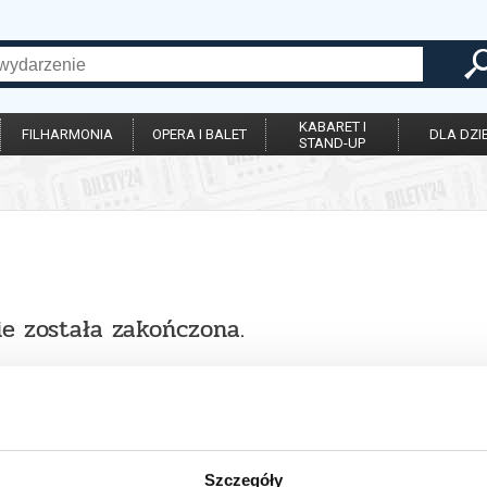
KABARET I
FILHARMONIA
OPERA I BALET
DLA DZIE
STAND-UP
ie została zakończona.
Szczegóły