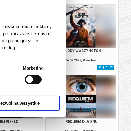
lizowania treści i reklam,
, jak korzystasz z naszej
y mogą połączyć te
h usług.
OJCZYZNA
MŁODY WASZYNGTON
8.2026, Wrocław
06.08.2026, Wrocław
kup bilet
kup bilet
Marketing
ezwól na wszystkie
JEJ PIEKŁO
REQUIEM DLA SNU