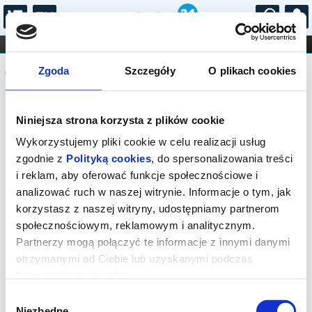
...
KONCERTY
KINO
TEATR
KABARET I
Komunikat
FILHARMONIA
OPERA I BALET
Zgoda
Szczegóły
O plikach cookies
STAND-UP
DLA DZIECI
ONLINE
KARNETY
Sprzedaż biletów on-line na wydarzenie
Niniejsza strona korzysta z plików cookie
została zakończona.
Wykorzystujemy pliki cookie w celu realizacji usług
zgodnie z
Polityką cookies
, do spersonalizowania treści
i reklam, aby oferować funkcje społecznościowe i
analizować ruch w naszej witrynie. Informacje o tym, jak
korzystasz z naszej witryny, udostępniamy partnerom
społecznościowym, reklamowym i analitycznym.
Partnerzy mogą połączyć te informacje z innymi danymi
otrzymanymi od Ciebie lub uzyskanymi podczas
korzystania z ich usług.
Wybór
Niezbędne