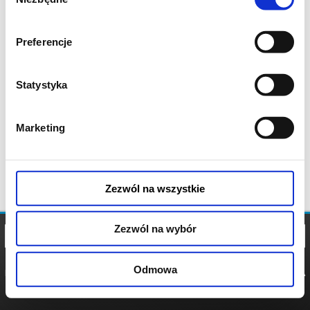
zgody
Preferencje
Statystyka
Marketing
Zezwól na wszystkie
Zezwól na wybór
Odmowa
REGULAMIN
POLITYKA
POLITYKA
COOKIES
PRYWATNOŚCI