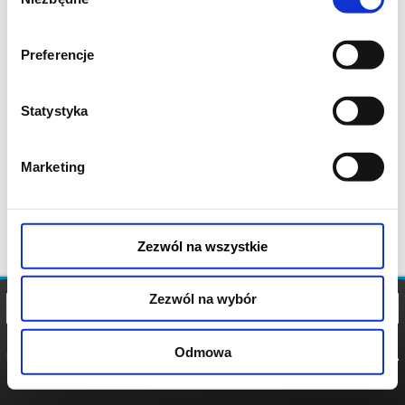
zgody
Preferencje
Statystyka
Marketing
Zezwól na wszystkie
Zezwól na wybór
Odmowa
REGULAMIN
POLITYKA
POLITYKA
COOKIES
PRYWATNOŚCI