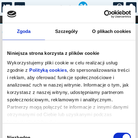
...
KONCERTY
KINO
TEATR
KABARET I
Komunikat
FILHARMONIA
OPERA I BALET
Zgoda
Szczegóły
O plikach cookies
STAND-UP
DLA DZIECI
ONLINE
KARNETY
Sprzedaż biletów on-line na wydarzenie
Niniejsza strona korzysta z plików cookie
została zakończona.
Wykorzystujemy pliki cookie w celu realizacji usług
zgodnie z
Polityką cookies
, do spersonalizowania treści
i reklam, aby oferować funkcje społecznościowe i
analizować ruch w naszej witrynie. Informacje o tym, jak
korzystasz z naszej witryny, udostępniamy partnerom
społecznościowym, reklamowym i analitycznym.
Partnerzy mogą połączyć te informacje z innymi danymi
otrzymanymi od Ciebie lub uzyskanymi podczas
korzystania z ich usług.
Wybór
Niezbędne