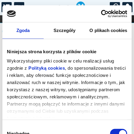
...
KONCERTY
KINO
TEATR
KABARET I
Komunikat
FILHARMONIA
OPERA I BALET
Zgoda
Szczegóły
O plikach cookies
STAND-UP
DLA DZIECI
ONLINE
KARNETY
Sprzedaż biletów on-line na wydarzenie
Niniejsza strona korzysta z plików cookie
została zakończona.
Wykorzystujemy pliki cookie w celu realizacji usług
zgodnie z
Polityką cookies
, do spersonalizowania treści
i reklam, aby oferować funkcje społecznościowe i
analizować ruch w naszej witrynie. Informacje o tym, jak
korzystasz z naszej witryny, udostępniamy partnerom
społecznościowym, reklamowym i analitycznym.
Partnerzy mogą połączyć te informacje z innymi danymi
otrzymanymi od Ciebie lub uzyskanymi podczas
korzystania z ich usług.
Wybór
Niezbędne