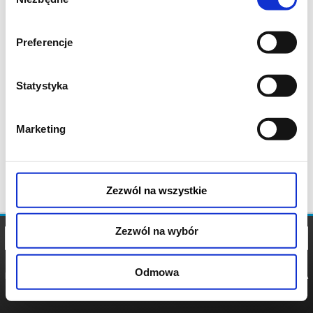
zgody
Preferencje
Statystyka
Marketing
Zezwól na wszystkie
Zezwól na wybór
Odmowa
REGULAMIN
POLITYKA
POLITYKA
COOKIES
PRYWATNOŚCI