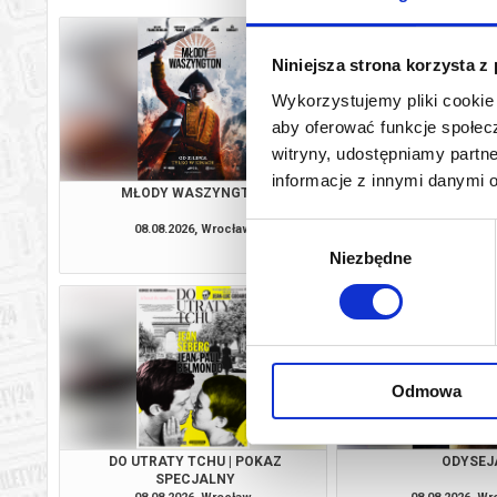
Niniejsza strona korzysta z
Wykorzystujemy pliki cookie 
aby oferować funkcje społecz
witryny, udostępniamy part
informacje z innymi danymi 
MŁODY WASZYNGTON
O CZYM SOBIE N
08.08.2026, Wrocław
08.08.2026, W
Wybór
kup bilet
Niezbędne
zgody
Odmowa
DO UTRATY TCHU | POKAZ
ODYSEJ
SPECJALNY