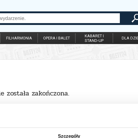
KABARET I
FILHARMONIA
OPERA I BALET
DLA DZIE
STAND-UP
ie została zakończona.
Szczegóły