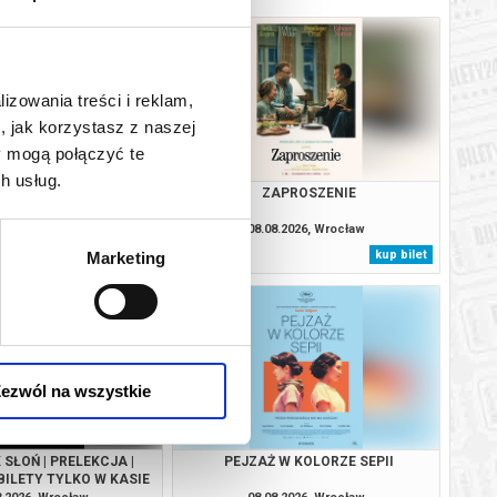
lizowania treści i reklam,
, jak korzystasz z naszej
y mogą połączyć te
h usług.
YDACI ŚMIERCI
ZAPROSZENIE
8.2026, Wrocław
08.08.2026, Wrocław
kup bilet
kup bilet
Marketing
ezwól na wszystkie
SŁOŃ | PRELEKCJA |
PEJZAŻ W KOLORZE SEPII
BILETY TYLKO W KASIE
KINA