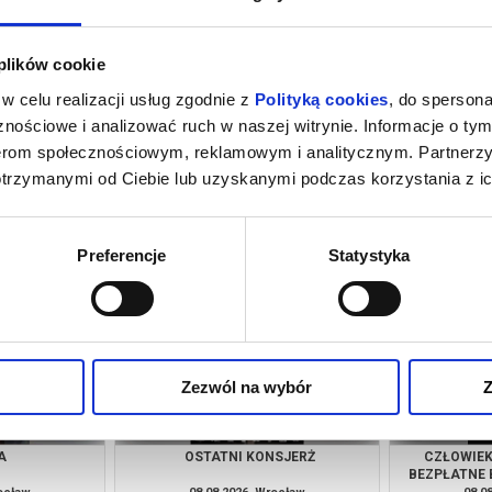
 plików cookie
w celu realizacji usług zgodnie z
Polityką cookies
, do spersona
nościowe i analizować ruch w naszej witrynie. Informacje o tym
nerom społecznościowym, reklamowym i analitycznym. Partnerz
otrzymanymi od Ciebie lub uzyskanymi podczas korzystania z ic
IE MÓWIMY
OJCZYZNA
KAND
rocław
08.08.2026, Wrocław
08.0
kup bilet
kup bilet
Preferencje
Statystyka
Zezwól na wybór
Z
A
OSTATNI KONSJERŻ
CZŁOWIEK 
BEZPŁATNE 