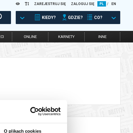
ZAREJESTRUJ SIĘ
ZALOGUJ SIĘ
PL
/
EN
KIEDY?
GDZIE?
CO?
CI
ONLINE
KARNETY
INNE
O plikach cookies