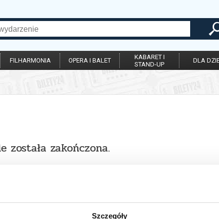
KABARET I
FILHARMONIA
OPERA I BALET
DLA DZIE
STAND-UP
ie została zakończona.
Szczegóły