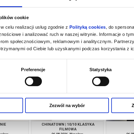
 plików cookie
w celu realizacji usług zgodnie z
Polityką cookies
, do spersona
nościowe i analizować ruch w naszej witrynie. Informacje o tym
nerom społecznościowym, reklamowym i analitycznym. Partnerz
otrzymanymi od Ciebie lub uzyskanymi podczas korzystania z ic
CIE
OSTATNI KONSJERŻ
O CZYM 
rocław
06.08.2026, Wrocław
06.0
kup bilet
kup bilet
Preferencje
Statystyka
Zezwól na wybór
Z
NIE
CHINATOWN | 10/10 KLASYKA
FILMOWA