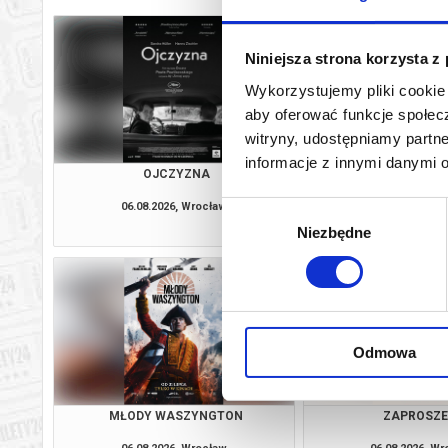
Niniejsza strona korzysta z
Wykorzystujemy pliki cookie 
aby oferować funkcje społecz
witryny, udostępniamy part
informacje z innymi danymi 
OJCZYZNA
DRUGIE ŻY
06.08.2026, Wrocław
06.08.2026, W
Wybór
kup bilet
Niezbędne
zgody
Odmowa
MŁODY WASZYNGTON
ZAPROSZE