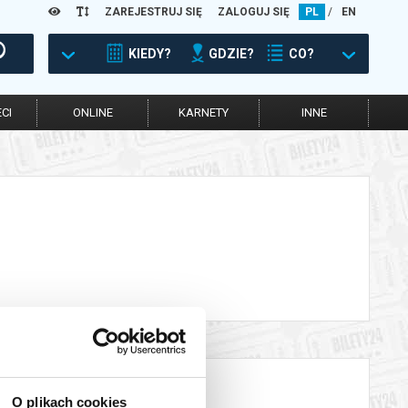
ZAREJESTRUJ SIĘ
ZALOGUJ SIĘ
PL
/
EN
KIEDY?
GDZIE?
CO?
CI
ONLINE
KARNETY
INNE
O plikach cookies