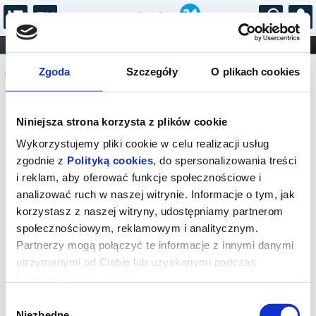
...
KONCERTY
KINO
TEATR
KABARET I
Komunikat
FILHARMONIA
OPERA I BALET
Zgoda
Szczegóły
O plikach cookies
STAND-UP
DLA DZIECI
ONLINE
KARNETY
Sprzedaż biletów on-line na wydarzenie
Niniejsza strona korzysta z plików cookie
została zakończona.
Wykorzystujemy pliki cookie w celu realizacji usług
zgodnie z
Polityką cookies
, do spersonalizowania treści
i reklam, aby oferować funkcje społecznościowe i
analizować ruch w naszej witrynie. Informacje o tym, jak
korzystasz z naszej witryny, udostępniamy partnerom
społecznościowym, reklamowym i analitycznym.
Partnerzy mogą połączyć te informacje z innymi danymi
otrzymanymi od Ciebie lub uzyskanymi podczas
korzystania z ich usług.
Wybór
Niezbędne