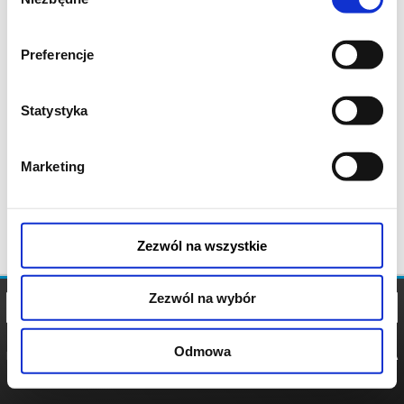
zgody
Preferencje
Statystyka
Marketing
Zezwól na wszystkie
Zezwól na wybór
Odmowa
REGULAMIN
POLITYKA
POLITYKA
COOKIES
PRYWATNOŚCI