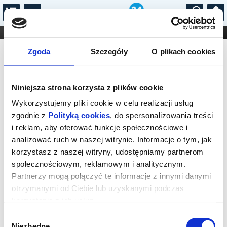
...
KONCERTY
KINO
TEATR
KABARET I
Komunikat
FILHARMONIA
OPERA I BALET
Zgoda
Szczegóły
O plikach cookies
STAND-UP
DLA DZIECI
ONLINE
KARNETY
Sprzedaż biletów on-line na wydarzenie
Niniejsza strona korzysta z plików cookie
została zakończona.
Wykorzystujemy pliki cookie w celu realizacji usług
zgodnie z
Polityką cookies
, do spersonalizowania treści
i reklam, aby oferować funkcje społecznościowe i
analizować ruch w naszej witrynie. Informacje o tym, jak
korzystasz z naszej witryny, udostępniamy partnerom
społecznościowym, reklamowym i analitycznym.
Partnerzy mogą połączyć te informacje z innymi danymi
otrzymanymi od Ciebie lub uzyskanymi podczas
korzystania z ich usług.
Wybór
Niezbędne