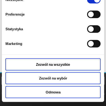
zgody
Preferencje
Statystyka
Marketing
Zezwól na wszystkie
Zezwól na wybór
Odmowa
REGULAMIN
POLITYKA
POLITYKA
COOKIES
PRYWATNOŚCI