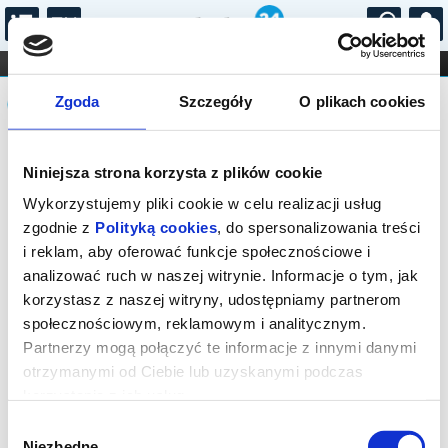
...
KONCERTY
KINO
TEATR
KABARET I
Komunikat
FILHARMONIA
OPERA I BALET
Zgoda
Szczegóły
O plikach cookies
STAND-UP
DLA DZIECI
ONLINE
KARNETY
Sprzedaż biletów on-line na wydarzenie
Niniejsza strona korzysta z plików cookie
została zakończona.
Wykorzystujemy pliki cookie w celu realizacji usług
zgodnie z
Polityką cookies
, do spersonalizowania treści
i reklam, aby oferować funkcje społecznościowe i
analizować ruch w naszej witrynie. Informacje o tym, jak
korzystasz z naszej witryny, udostępniamy partnerom
społecznościowym, reklamowym i analitycznym.
Partnerzy mogą połączyć te informacje z innymi danymi
otrzymanymi od Ciebie lub uzyskanymi podczas
korzystania z ich usług.
Wybór
Niezbędne