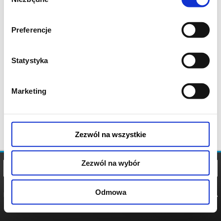
zgody
Preferencje
Statystyka
Marketing
Zezwól na wszystkie
Zezwól na wybór
Odmowa
REGULAMIN
POLITYKA
POLITYKA
COOKIES
PRYWATNOŚCI