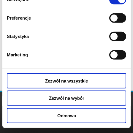
zgody
Preferencje
Statystyka
Marketing
Zezwól na wszystkie
Zezwól na wybór
Odmowa
REGULAMIN
POLITYKA
POLITYKA
COOKIES
PRYWATNOŚCI