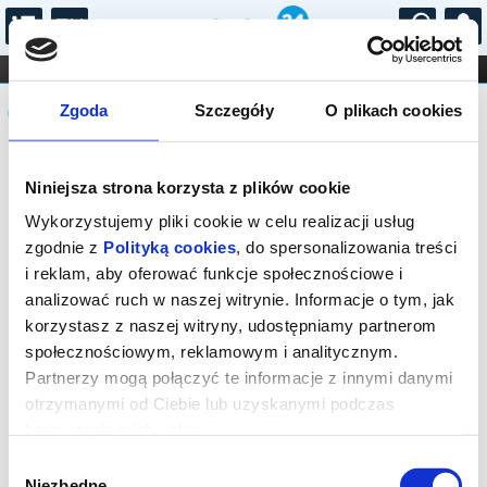
...
KONCERTY
KINO
TEATR
KABARET I
Komunikat
FILHARMONIA
OPERA I BALET
Zgoda
Szczegóły
O plikach cookies
STAND-UP
DLA DZIECI
ONLINE
KARNETY
Sprzedaż biletów on-line na wydarzenie
Niniejsza strona korzysta z plików cookie
została zakończona.
Wykorzystujemy pliki cookie w celu realizacji usług
zgodnie z
Polityką cookies
, do spersonalizowania treści
i reklam, aby oferować funkcje społecznościowe i
analizować ruch w naszej witrynie. Informacje o tym, jak
korzystasz z naszej witryny, udostępniamy partnerom
społecznościowym, reklamowym i analitycznym.
Partnerzy mogą połączyć te informacje z innymi danymi
otrzymanymi od Ciebie lub uzyskanymi podczas
korzystania z ich usług.
Wybór
Niezbędne