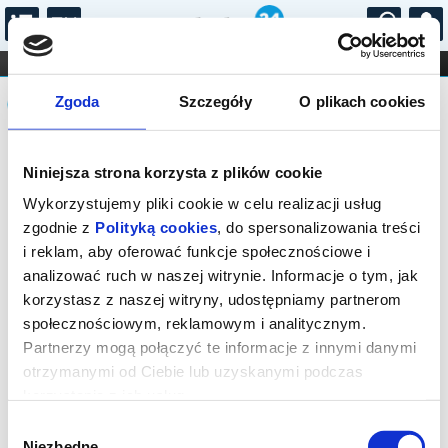
...
KONCERTY
KINO
TEATR
KABARET I
Komunikat
FILHARMONIA
OPERA I BALET
Zgoda
Szczegóły
O plikach cookies
STAND-UP
DLA DZIECI
ONLINE
KARNETY
Sprzedaż biletów on-line na wydarzenie
Niniejsza strona korzysta z plików cookie
została zakończona.
Wykorzystujemy pliki cookie w celu realizacji usług
zgodnie z
Polityką cookies
, do spersonalizowania treści
i reklam, aby oferować funkcje społecznościowe i
analizować ruch w naszej witrynie. Informacje o tym, jak
korzystasz z naszej witryny, udostępniamy partnerom
społecznościowym, reklamowym i analitycznym.
Partnerzy mogą połączyć te informacje z innymi danymi
otrzymanymi od Ciebie lub uzyskanymi podczas
korzystania z ich usług.
Wybór
Niezbędne