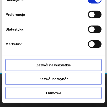
zgody
Preferencje
Statystyka
Marketing
Zezwól na wszystkie
Zezwól na wybór
Odmowa
REGULAMIN
POLITYKA
POLITYKA
COOKIES
PRYWATNOŚCI