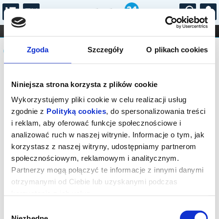
...
KONCERTY
KINO
TEATR
KABARET I
Komunikat
FILHARMONIA
OPERA I BALET
Zgoda
Szczegóły
O plikach cookies
STAND-UP
DLA DZIECI
ONLINE
KARNETY
Sprzedaż biletów on-line na wydarzenie
Niniejsza strona korzysta z plików cookie
została zakończona.
Wykorzystujemy pliki cookie w celu realizacji usług
zgodnie z
Polityką cookies
, do spersonalizowania treści
i reklam, aby oferować funkcje społecznościowe i
analizować ruch w naszej witrynie. Informacje o tym, jak
korzystasz z naszej witryny, udostępniamy partnerom
społecznościowym, reklamowym i analitycznym.
Partnerzy mogą połączyć te informacje z innymi danymi
otrzymanymi od Ciebie lub uzyskanymi podczas
korzystania z ich usług.
Wybór
Niezbędne