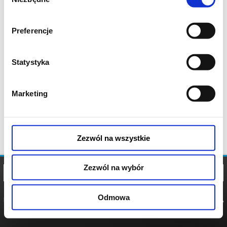
zgody
Preferencje
Statystyka
Marketing
Zezwól na wszystkie
Zezwól na wybór
Odmowa
REGULAMIN
POLITYKA
POLITYKA
COOKIES
PRYWATNOŚCI