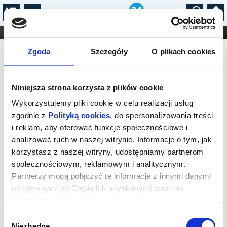
...
KONCERTY
KINO
TEATR
KABARET I
Komunikat
FILHARMONIA
OPERA I BALET
Zgoda
Szczegóły
O plikach cookies
STAND-UP
DLA DZIECI
ONLINE
KARNETY
Sprzedaż biletów on-line na wydarzenie
Niniejsza strona korzysta z plików cookie
została zakończona.
Wykorzystujemy pliki cookie w celu realizacji usług
zgodnie z
Polityką cookies
, do spersonalizowania treści
i reklam, aby oferować funkcje społecznościowe i
analizować ruch w naszej witrynie. Informacje o tym, jak
korzystasz z naszej witryny, udostępniamy partnerom
społecznościowym, reklamowym i analitycznym.
Partnerzy mogą połączyć te informacje z innymi danymi
otrzymanymi od Ciebie lub uzyskanymi podczas
korzystania z ich usług.
Wybór
Niezbędne