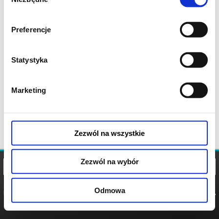
zgody
Preferencje
Statystyka
Marketing
Zezwól na wszystkie
Zezwól na wybór
Odmowa
REGULAMIN
POLITYKA
POLITYKA
COOKIES
PRYWATNOŚCI