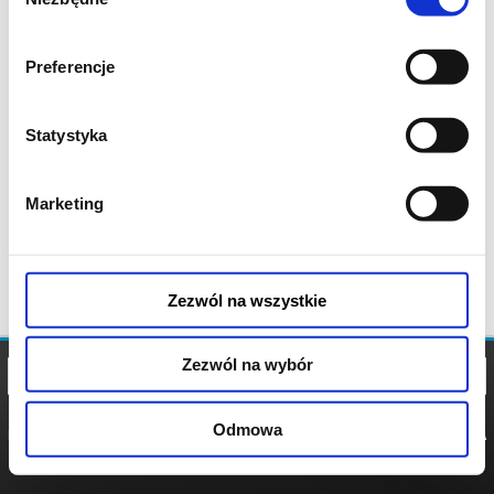
zgody
Preferencje
Statystyka
Marketing
Zezwól na wszystkie
Zezwól na wybór
Odmowa
REGULAMIN
POLITYKA
POLITYKA
COOKIES
PRYWATNOŚCI