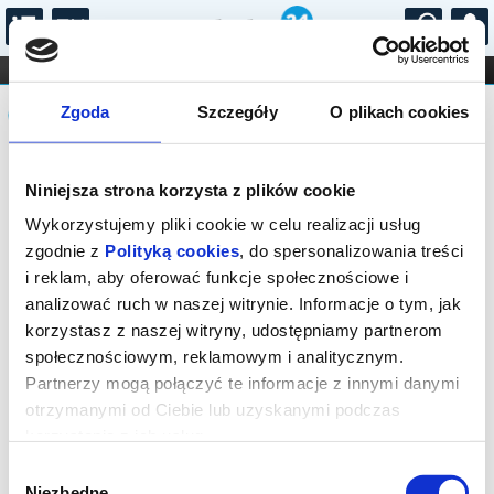
...
KONCERTY
KINO
TEATR
KABARET I
Komunikat
FILHARMONIA
OPERA I BALET
Zgoda
Szczegóły
O plikach cookies
STAND-UP
DLA DZIECI
ONLINE
KARNETY
Sprzedaż biletów on-line na wydarzenie
Niniejsza strona korzysta z plików cookie
została zakończona.
Wykorzystujemy pliki cookie w celu realizacji usług
zgodnie z
Polityką cookies
, do spersonalizowania treści
i reklam, aby oferować funkcje społecznościowe i
analizować ruch w naszej witrynie. Informacje o tym, jak
korzystasz z naszej witryny, udostępniamy partnerom
społecznościowym, reklamowym i analitycznym.
Partnerzy mogą połączyć te informacje z innymi danymi
otrzymanymi od Ciebie lub uzyskanymi podczas
korzystania z ich usług.
Wybór
Niezbędne