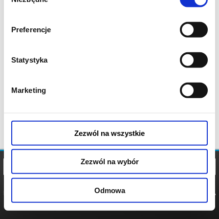
zgody
Preferencje
Statystyka
Marketing
Zezwól na wszystkie
Zezwól na wybór
Odmowa
REGULAMIN
POLITYKA
POLITYKA
COOKIES
PRYWATNOŚCI