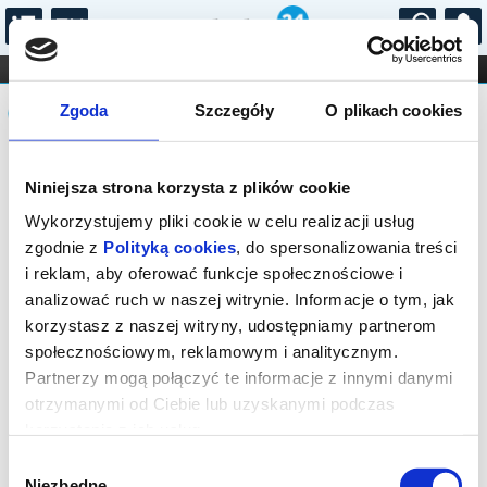
...
KONCERTY
KINO
TEATR
KABARET I
Komunikat
FILHARMONIA
OPERA I BALET
Zgoda
Szczegóły
O plikach cookies
STAND-UP
DLA DZIECI
ONLINE
KARNETY
Sprzedaż biletów on-line na wydarzenie
Niniejsza strona korzysta z plików cookie
została zakończona.
Wykorzystujemy pliki cookie w celu realizacji usług
zgodnie z
Polityką cookies
, do spersonalizowania treści
i reklam, aby oferować funkcje społecznościowe i
analizować ruch w naszej witrynie. Informacje o tym, jak
korzystasz z naszej witryny, udostępniamy partnerom
społecznościowym, reklamowym i analitycznym.
Partnerzy mogą połączyć te informacje z innymi danymi
otrzymanymi od Ciebie lub uzyskanymi podczas
korzystania z ich usług.
Wybór
Niezbędne