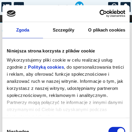
...
KONCERTY
KINO
TEATR
KABARET I
Komunikat
FILHARMONIA
OPERA I BALET
Zgoda
Szczegóły
O plikach cookies
STAND-UP
DLA DZIECI
ONLINE
KARNETY
Sprzedaż biletów on-line na wydarzenie
Niniejsza strona korzysta z plików cookie
została zakończona.
Wykorzystujemy pliki cookie w celu realizacji usług
zgodnie z
Polityką cookies
, do spersonalizowania treści
i reklam, aby oferować funkcje społecznościowe i
analizować ruch w naszej witrynie. Informacje o tym, jak
korzystasz z naszej witryny, udostępniamy partnerom
społecznościowym, reklamowym i analitycznym.
Partnerzy mogą połączyć te informacje z innymi danymi
otrzymanymi od Ciebie lub uzyskanymi podczas
korzystania z ich usług.
Wybór
Niezbędne