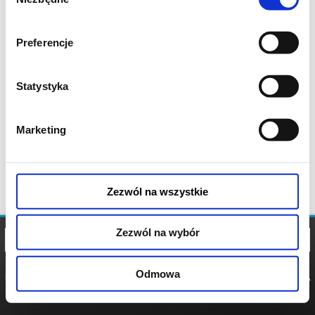
zgody
Preferencje
Statystyka
Marketing
Zezwól na wszystkie
Zezwól na wybór
Odmowa
REGULAMIN
POLITYKA
POLITYKA
COOKIES
PRYWATNOŚCI