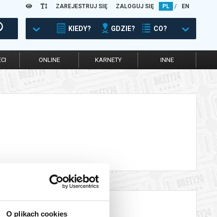
ZAREJESTRUJ SIĘ
ZALOGUJ SIĘ
PL
/
EN
KIEDY?
GDZIE?
CO?
CI
ONLINE
KARNETY
INNE
O plikach cookies