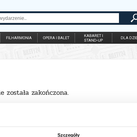
KABARET I
FILHARMONIA
OPERA I BALET
DLA DZIE
STAND-UP
ie została zakończona.
Szczegóły