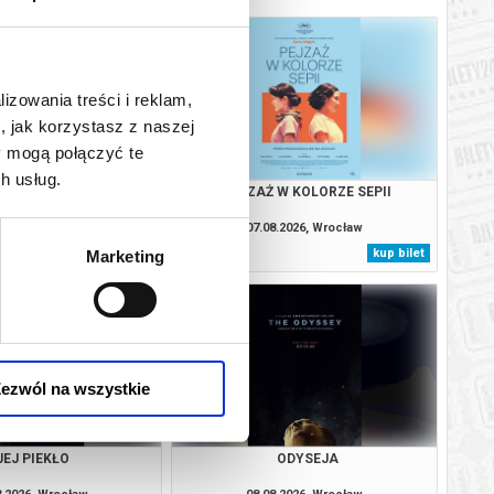
lizowania treści i reklam,
, jak korzystasz z naszej
y mogą połączyć te
h usług.
YDACI ŚMIERCI
PEJZAŻ W KOLORZE SEPII
8.2026, Wrocław
07.08.2026, Wrocław
kup bilet
kup bilet
Marketing
ezwól na wszystkie
JEJ PIEKŁO
ODYSEJA