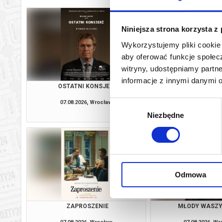
Niniejsza strona korzysta z
Wykorzystujemy pliki cookie 
aby oferować funkcje społecz
witryny, udostępniamy part
informacje z innymi danymi 
OSTATNI KONSJERŻ
ODYSEJ
07.08.2026, Wrocław
07.08.2026, W
Wybór
kup bilet
Niezbędne
zgody
Odmowa
ZAPROSZENIE
MŁODY WASZ