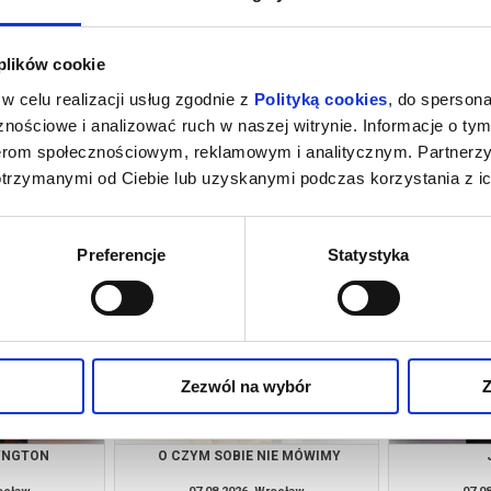
 plików cookie
w celu realizacji usług zgodnie z
Polityką cookies
, do spersona
nościowe i analizować ruch w naszej witrynie. Informacje o tym
nerom społecznościowym, reklamowym i analitycznym. Partnerz
otrzymanymi od Ciebie lub uzyskanymi podczas korzystania z ic
A
OJCZYZNA
KAND
rocław
07.08.2026, Wrocław
07.0
kup bilet
kup bilet
Preferencje
Statystyka
Zezwól na wybór
Z
YNGTON
O CZYM SOBIE NIE MÓWIMY