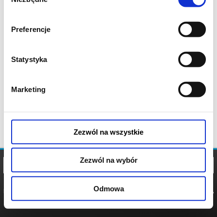
zgody
Preferencje
Statystyka
Marketing
Zezwól na wszystkie
Zezwól na wybór
Odmowa
REGULAMIN
POLITYKA
POLITYKA
COOKIES
PRYWATNOŚCI