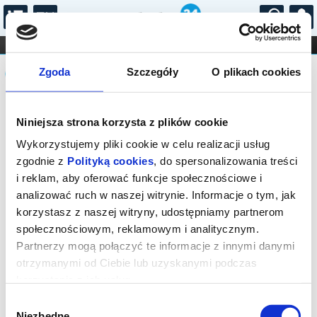
...
KONCERTY
KINO
TEATR
KABARET I
Komunikat
FILHARMONIA
OPERA I BALET
Zgoda
Szczegóły
O plikach cookies
STAND-UP
DLA DZIECI
ONLINE
KARNETY
Sprzedaż biletów on-line na wydarzenie
Niniejsza strona korzysta z plików cookie
została zakończona.
Wykorzystujemy pliki cookie w celu realizacji usług
zgodnie z
Polityką cookies
, do spersonalizowania treści
i reklam, aby oferować funkcje społecznościowe i
analizować ruch w naszej witrynie. Informacje o tym, jak
korzystasz z naszej witryny, udostępniamy partnerom
społecznościowym, reklamowym i analitycznym.
Partnerzy mogą połączyć te informacje z innymi danymi
otrzymanymi od Ciebie lub uzyskanymi podczas
korzystania z ich usług.
Wybór
Niezbędne