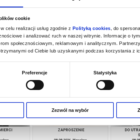
 plików cookie
w celu realizacji usług zgodnie z
Polityką cookies
, do spersona
nościowe i analizować ruch w naszej witrynie. Informacje o tym
nerom społecznościowym, reklamowym i analitycznym. Partnerz
otrzymanymi od Ciebie lub uzyskanymi podczas korzystania z ic
A
PEJZAŻ W KOLORZE SEPII
MŁOD
rocław
08.08.2026, Wrocław
08.0
kup bilet
kup bilet
Preferencje
Statystyka
Zezwól na wybór
Z
MIERCI
ZAPROSZENIE
DO UTR