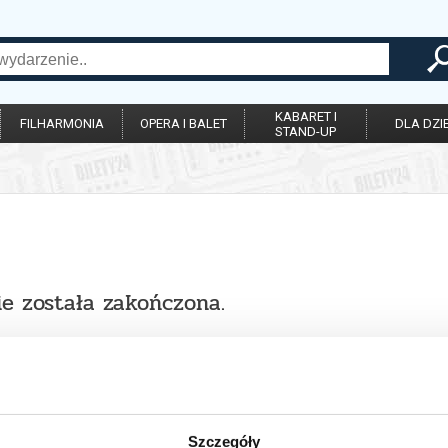
KABARET I
FILHARMONIA
OPERA I BALET
DLA DZIE
STAND-UP
ie została zakończona.
Szczegóły