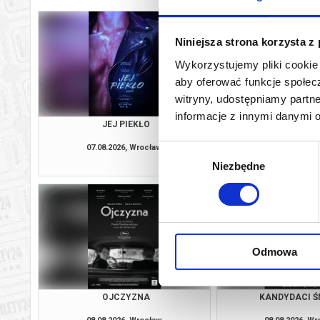
Niniejsza strona korzysta z
Wykorzystujemy pliki cookie 
aby oferować funkcje społecz
witryny, udostępniamy part
informacje z innymi danymi 
JEJ PIEKŁO
ODYSEJ
07.08.2026, Wrocław
08.08.2026, W
Wybór
kup bilet
Niezbędne
zgody
Odmowa
OJCZYZNA
KANDYDACI Ś