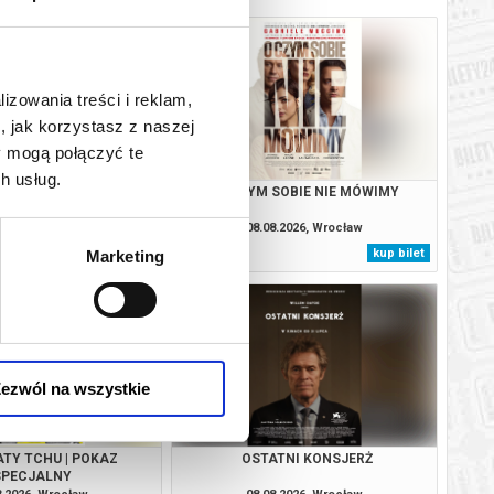
lizowania treści i reklam,
, jak korzystasz z naszej
y mogą połączyć te
h usług.
Y WASZYNGTON
O CZYM SOBIE NIE MÓWIMY
8.2026, Wrocław
08.08.2026, Wrocław
kup bilet
kup bilet
Marketing
ezwól na wszystkie
ATY TCHU | POKAZ
OSTATNI KONSJERŻ
SPECJALNY