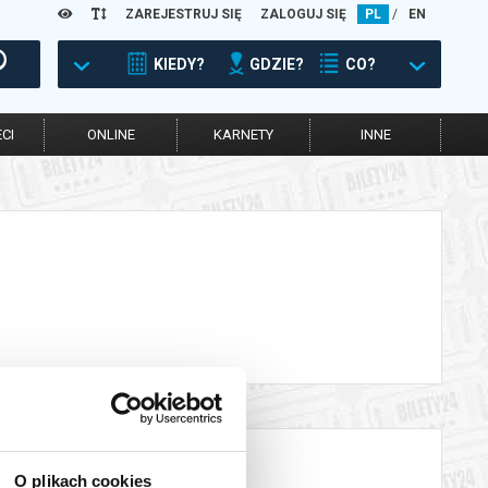
ZAREJESTRUJ SIĘ
ZALOGUJ SIĘ
PL
/
EN
KIEDY?
GDZIE?
CO?
CI
ONLINE
KARNETY
INNE
O plikach cookies