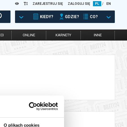
ZAREJESTRUJ SIĘ
ZALOGUJ SIĘ
PL
/
EN
KIEDY?
GDZIE?
CO?
CI
ONLINE
KARNETY
INNE
O plikach cookies