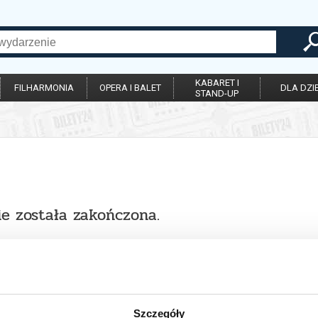
KABARET I
FILHARMONIA
OPERA I BALET
DLA DZIE
STAND-UP
ie została zakończona.
Szczegóły