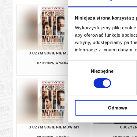
Niniejsza strona korzysta z
Wykorzystujemy pliki cookie 
aby oferować funkcje społecz
witryny, udostępniamy part
informacje z innymi danymi 
O CZYM SOBIE NIE MÓWIMY
JEJ PIEK
07.08.2026, Wrocław
07.08.2026, W
Wybór
kup bilet
Niezbędne
zgody
Odmowa
O CZYM SOBIE NIE MÓWIMY
OJCZYZ