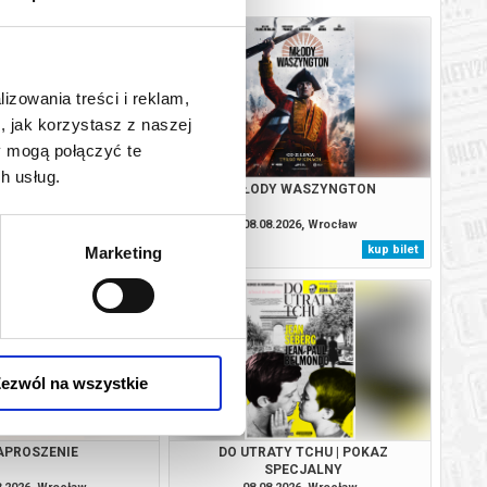
lizowania treści i reklam,
, jak korzystasz z naszej
y mogą połączyć te
h usług.
 W KOLORZE SEPII
MŁODY WASZYNGTON
8.2026, Wrocław
08.08.2026, Wrocław
kup bilet
kup bilet
Marketing
ezwól na wszystkie
APROSZENIE
DO UTRATY TCHU | POKAZ
SPECJALNY