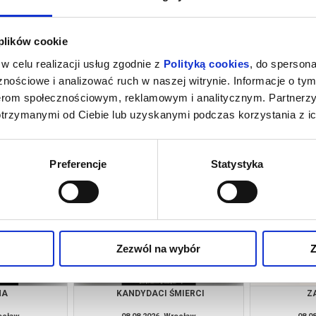
 plików cookie
w celu realizacji usług zgodnie z
Polityką cookies
, do spersona
nościowe i analizować ruch w naszej witrynie. Informacje o tym
nerom społecznościowym, reklamowym i analitycznym. Partnerz
otrzymanymi od Ciebie lub uzyskanymi podczas korzystania z ic
ŁO
ODYSEJA
PEJZAŻ
rocław
08.08.2026, Wrocław
08.0
kup bilet
kup bilet
Preferencje
Statystyka
Zezwól na wybór
Z
NA
KANDYDACI ŚMIERCI
Z