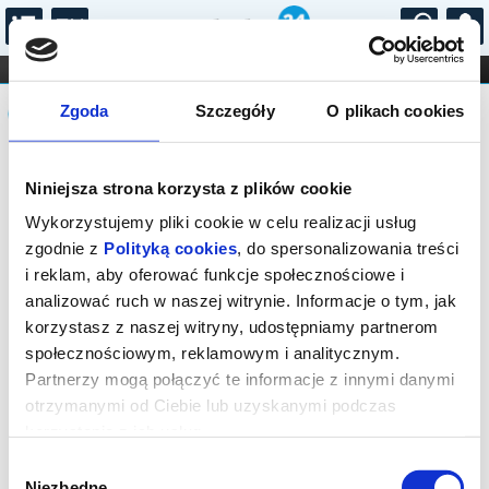
...
KONCERTY
KINO
TEATR
KABARET I
Komunikat
FILHARMONIA
OPERA I BALET
Zgoda
Szczegóły
O plikach cookies
STAND-UP
DLA DZIECI
ONLINE
KARNETY
Sprzedaż biletów on-line na wydarzenie
Niniejsza strona korzysta z plików cookie
została zakończona.
Wykorzystujemy pliki cookie w celu realizacji usług
zgodnie z
Polityką cookies
, do spersonalizowania treści
i reklam, aby oferować funkcje społecznościowe i
analizować ruch w naszej witrynie. Informacje o tym, jak
korzystasz z naszej witryny, udostępniamy partnerom
społecznościowym, reklamowym i analitycznym.
Partnerzy mogą połączyć te informacje z innymi danymi
otrzymanymi od Ciebie lub uzyskanymi podczas
korzystania z ich usług.
Wybór
Niezbędne