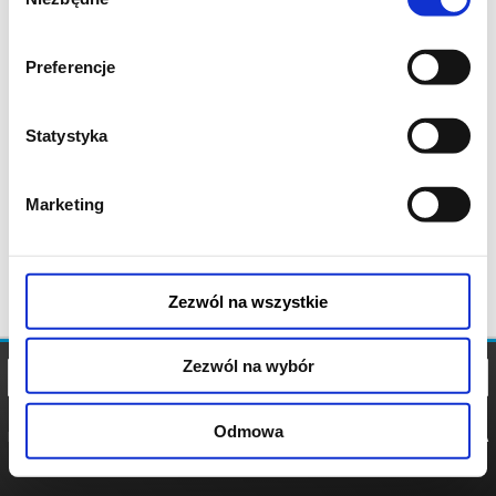
zgody
Preferencje
Statystyka
Marketing
Zezwól na wszystkie
Zezwól na wybór
Odmowa
REGULAMIN
POLITYKA
POLITYKA
COOKIES
PRYWATNOŚCI